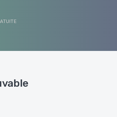
RATUITE
uvable