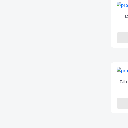
C
Cit