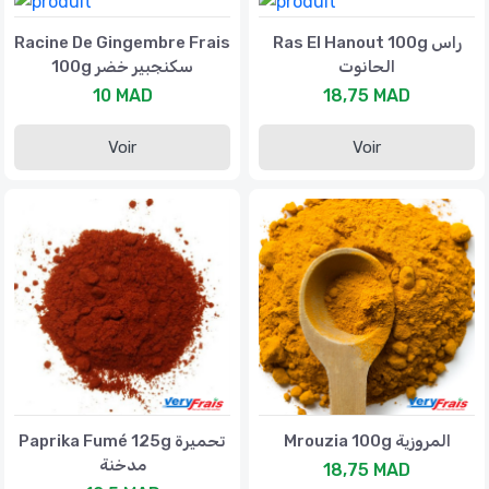
Racine De Gingembre Frais
Ras El Hanout 100g راس
الحانوت
100g سكنجبير خضر
10 MAD
18,75 MAD
Voir
Voir
Mrouzia 100g المروزية
Paprika Fumé 125g تحميرة
مدخنة
18,75 MAD