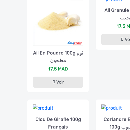
Ail Granule 1
حبب
17,5 
Vo
Ail En Poudre 100g ثوم
مطحون
17,5 MAD
Voir
Clou De Girafle 100g
Coriandre 
Français
100g 