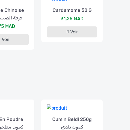
e Chinoise
Cardamome 50 G
5g قرفة الصينية
31,25 MAD
75 MAD
Voir
Voir
En Poudre
Cumin Beldi 250g
كمون بلدي
0g كمون مطحون