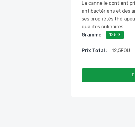
La cannelle contient p
antibactériens et des an
ses propriétés thérape
qualités culinaires.
Gramme
125 G
Prix ​​total :
12,5
FOU