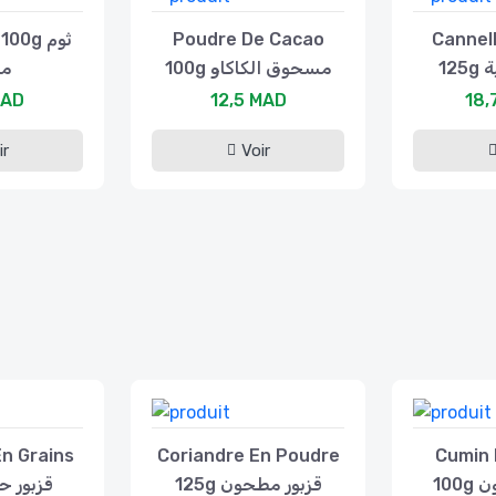
00g ثوم
Poudre De Cacao
Cannell
12
100g مسحوق الكاكاو
م
MAD
12,5 MAD
18,
ir
Voir
En Grains
Coriandre En Poudre
Cumin 
10
125g قزبور مطحون
قزبور حبوب