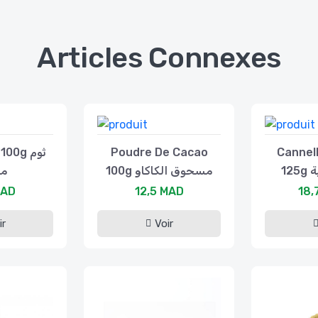
Articles Connexes
00g ثوم
Poudre De Cacao
Cannell
12
100g مسحوق الكاكاو
م
MAD
12,5 MAD
18,
ir
Voir