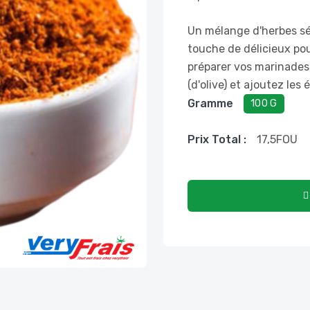
Un mélange d'herbes sé
touche de délicieux po
préparer vos marinades
(d'olive) et ajoutez les
Gramme
100 G
Prix ​​total :
17,5
FOU