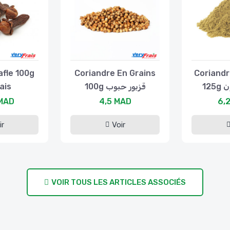
afle 100g
Coriandre En Grains
Coriandr
ais
100g قزبور حبوب
12
 MAD
4,5 MAD
6,
ir
Voir
VOIR TOUS LES ARTICLES ASSOCIÉS