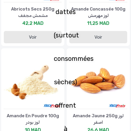
Abricots Secs 250g
Amande Concassée 100g
dattes
لوز مهرمش
مشمش مجفف
42,2 MAD
11,25 MAD
(surtout
Voir
Voir
consommées
sèches)
offrent
Amande En Poudre 100g
Amande Jaune 250g لوز
اصفر
لوز بودر
à
10 MAD
26,6 MAD