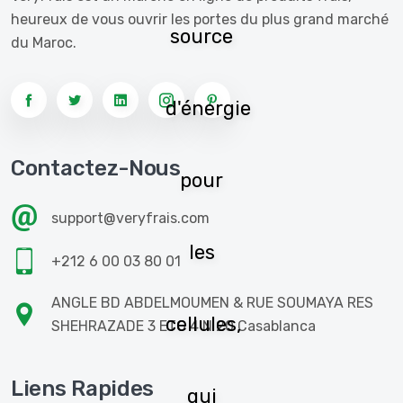
heureux de vous ouvrir les portes du plus grand marché
source
du Maroc.
d'énergie
Contactez-Nous
pour
support@veryfrais.com
les
+212 6 00 03 80 01
ANGLE BD ABDELMOUMEN & RUE SOUMAYA RES
cellules,
SHEHRAZADE 3 ETG 4 N 20 Casablanca
Liens Rapides
qui