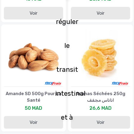
Voir
Voir
réguler
le
transit
intestinal
Amande SD 500g Pour La
Ananas Séchées 250g
Santé
اناناس مجفف
50 MAD
26,6 MAD
et à
Voir
Voir