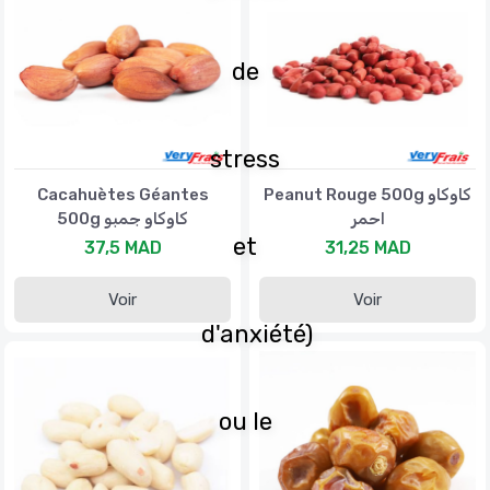
de
stress
Cacahuètes Géantes
Peanut Rouge 500g كاوكاو
احمر
500g كاوكاو جمبو
et
37,5 MAD
31,25 MAD
Voir
Voir
d'anxiété)
ou le