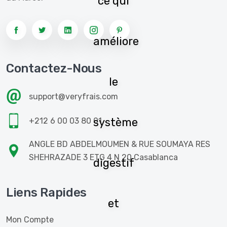
ce qui
améliore
Contactez-Nous
le
support@veryfrais.com
système
+212 6 00 03 80 01
ANGLE BD ABDELMOUMEN & RUE SOUMAYA RES
SHEHRAZADE 3 ETG 4 N 20 Casablanca
digestif
Liens Rapides
et
Mon Compte