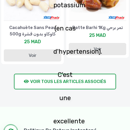
potassium
(en cas
Cacahuète Sans Peau
Datte Barhi 1Kg تمر برحي
500g كاوكاو بدون قشرة
25 MAD
25 MAD
Voir
d'hypertension).
Voir
C'est
VOIR TOUS LES ARTICLES ASSOCIÉS
une
excellente