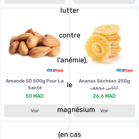
lutter
contre
l'anémie),
Amande SD 500g Pour La
Ananas Séchées 250g
le
Santé
اناناس مجفف
50 MAD
26,6 MAD
magnésium
Voir
Voir
(en cas