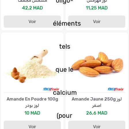
oligo-
لوز مهرمش
مشمش مجفف
42,2 MAD
11,25 MAD
Voir
Voir
éléments
tels
que le
calcium
Amande En Poudre 100g
Amande Jaune 250g لوز
اصفر
لوز بودر
10 MAD
26,6 MAD
(pour
Voir
Voir