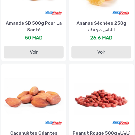
Amande SD 500g Pour La
Ananas Séchées 250g
Santé
اناناس مجفف
50 MAD
26,6 MAD
Voir
Voir
Cacahuètes Géantes
Peanut Rouge 500g كاوكاو