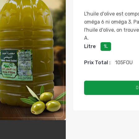
L'huile d'olive est com
oméga 6 ni oméga 3. Par
l'huile d'olive, on trouv
A.
Litre
1L
Prix ​​total :
105
FOU