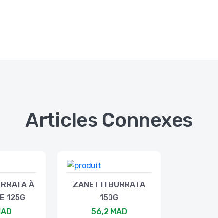
Articles Connexes
URRATA À
ZANETTI BURRATA
E 125G
150G
MAD
56,2 MAD