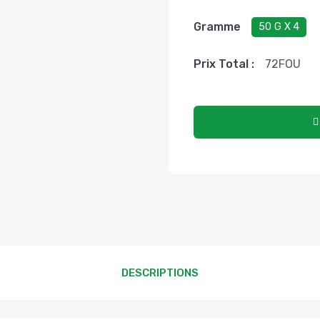
Gramme
50 G X 4
Prix ​​total :
72
FOU
DESCRIPTIONS