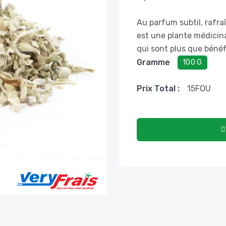
Au parfum subtil, rafra
est une plante médicina
qui sont plus que bénéf
Gramme
100 G
Prix ​​total :
15
FOU