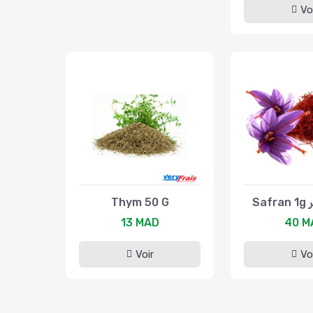
Vo
Thym 50 G
S
13 MAD
40 M
Voir
Vo