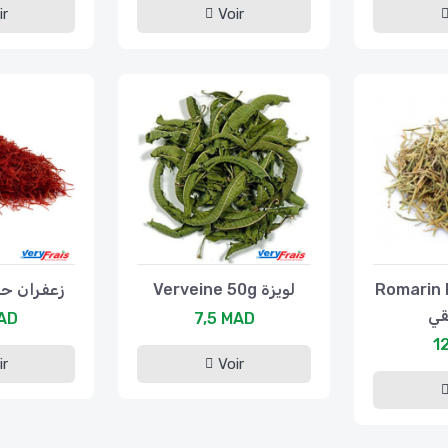
ir
Voir
afran 1g زعفران حر
Verveine 50g لويزة
Romarin 
قي
AD
7,5 MAD
1
ir
Voir