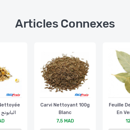
Articles Connexes
Nettoyée
Carvi Nettoyant 100g
Feuille D
البابونج من
Blanc
En Ve
AD
7,5 MAD
1