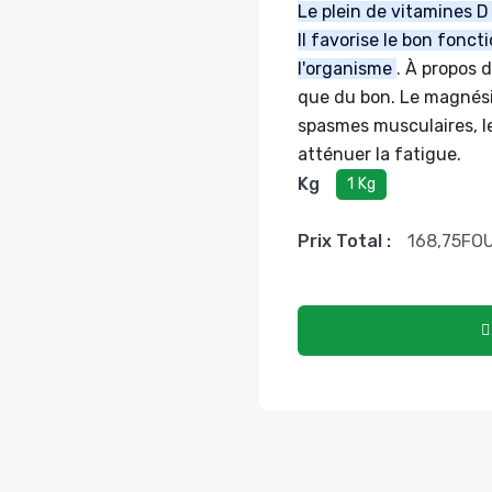
Le plein de vitamines D 
Il favorise le bon fonc
l'organisme
. À propos 
que du bon. Le magnési
spasmes musculaires, le
atténuer la fatigue.
Kg
1 Kg
Prix ​​total :
168,75
FO