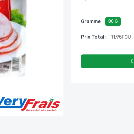
Gramme
80 G
Prix ​​total :
11,95
FOU