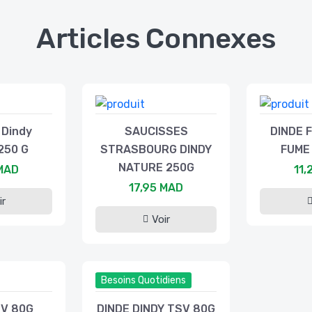
Articles Connexes
 Dindy
SAUCISSES
DINDE F
250 G
STRASBOURG DINDY
FUME
NATURE 250G
 MAD
11,
17,95 MAD
ir
Voir
Besoins Quotidiens
SV 80G
DINDE DINDY TSV 80G