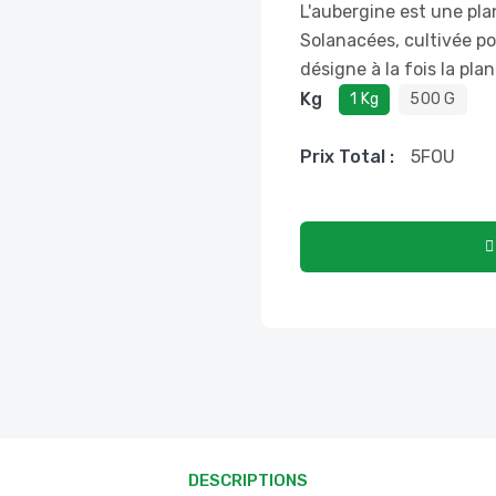
L'aubergine est une pla
Solanacées, cultivée po
désigne à la fois la plant
Kg
1 Kg
500 G
Prix ​​total :
5
FOU
DESCRIPTIONS