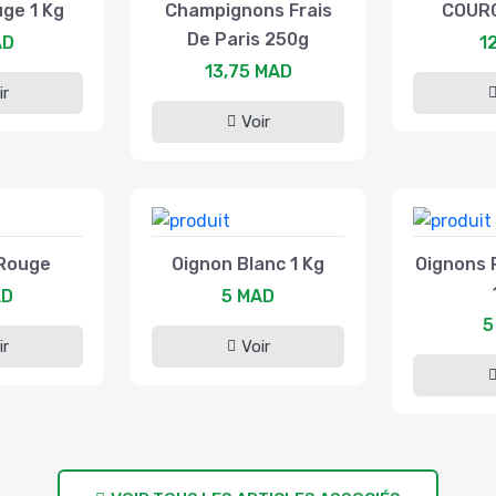
ge 1 Kg
Champignons Frais
COUR
De Paris 250g
AD
1
13,75 MAD
ir
Voir
 Rouge
Oignon Blanc 1 Kg
Oignons 
AD
5 MAD
5
ir
Voir