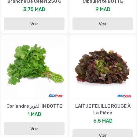
Branche De Céleri 250 G
Ciboulette BOTTE
3,75 MAD
9 MAD
Voir
Voir
Coriandre القزبر IN BOTTE
LAITUE FEUILLE ROUGE À
La Pièce
1 MAD
6,5 MAD
Voir
Voir