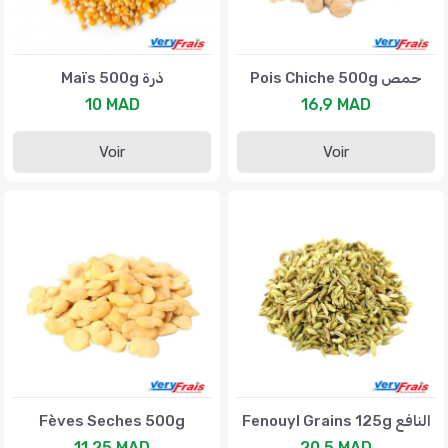
Pois Chiche 500g حمص
Maïs 500g ذرة
10 MAD
16,9 MAD
Voir
Voir
Fèves Seches 500g
Fenouyl Grains 125g النافع
11,25 MAD
20,5 MAD