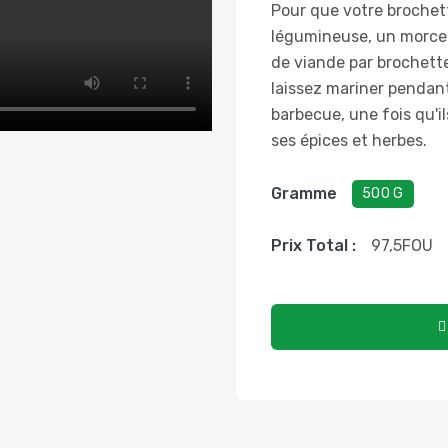
Pour que votre brochett
légumineuse, un morcea
de viande par brochette,
laissez mariner pendant
barbecue, une fois qu'i
ses épices et herbes.
Gramme
500 G
Prix ​​total :
97,5
FOU