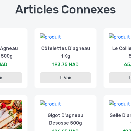
Articles Connexes
D'Agneau
Côtelettes D'agneau
Le Colli
 500g
1 Kg
MAD
193,75 MAD
65
ir
Voir
Gigot D'agneau
Selle D'
Desosse 500g