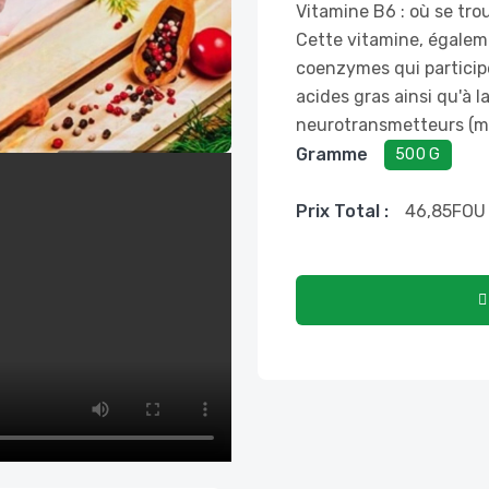
Vitamine B6 : où se tro
Cette vitamine, égaleme
coenzymes qui particip
acides gras ainsi qu'à l
neurotransmetteurs (me
Gramme
500 G
Prix ​​total :
46,85
FOU