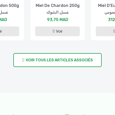
rdon 500g
Miel De Chardon 250g
Miel D'E
غموس
عسل الشوك
عسل 
 MAD
93,75 MAD
312
ir
Voir
VOIR TOUS LES ARTICLES ASSOCIÉS