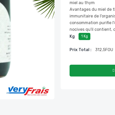
miel au thym
Avantages du miel de th
immunitaire de l'organi
consommation purifie l
nocives qu'il contient,
Kg
1 Kg
Prix ​​total :
312,5
FOU