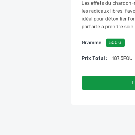
Les effets du chardon-m
les radicaux libres, fav
idéal pour détoxifier l
parfaite à prendre soin
Gramme
500 G
Prix ​​total :
187,5
FOU