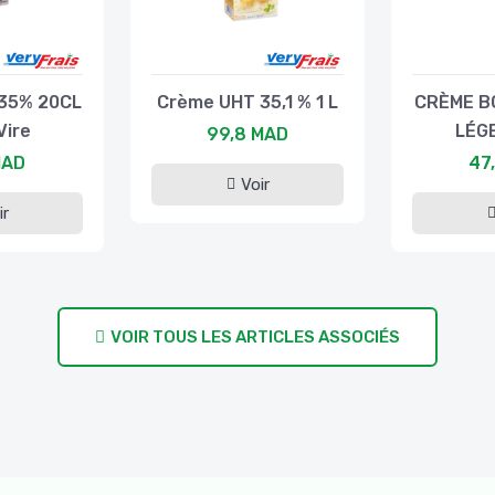
35% 20CL
Crème UHT 35,1 % 1 L
CRÈME B
Vire
LÉG
99,8 MAD
MAD
47
Voir
ir
VOIR TOUS LES ARTICLES ASSOCIÉS