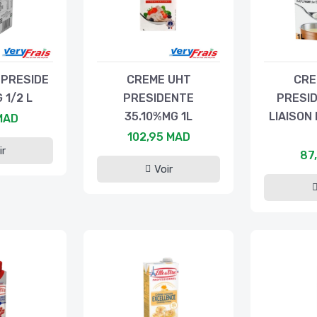
 PRESIDE
CREME UHT
CRE
 1/2 L
PRESIDENTE
PRESI
35.10%MG 1L
LIAISON
MAD
102,95 MAD
ir
87
Voir