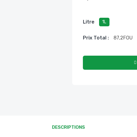
Litre
1L
Prix ​​total :
87,2
FOU
DESCRIPTIONS