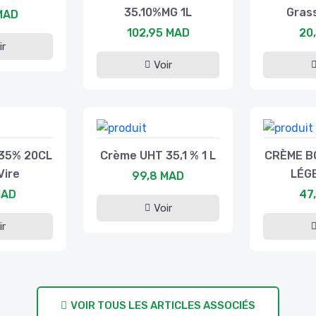
35.10%MG 1L
Grass
MAD
102,95 MAD
20
ir
Voir
35% 20CL
Crème UHT 35,1 % 1 L
CRÈME B
Vire
LÉG
99,8 MAD
MAD
47
Voir
ir
VOIR TOUS LES ARTICLES ASSOCIÉS