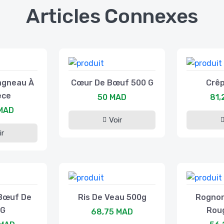
Articles Connexes
'agneau À
Cœur De Bœuf 500 G
Crêp
èce
50 MAD
81,
 MAD
Voir
ir
Bœuf De
Ris De Veau 500g
Rognon
 G
Rou
68,75 MAD