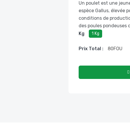
Un poulet est une jeune 
espèce Gallus, élevée po
conditions de productio
des poules pondeuses q
Kg
1 Kg
Prix ​​total :
80
FOU