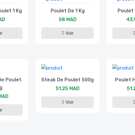
oulet 1 Kg
Poulet De 1 Kg
Poulet 
AD
58 MAD
43,
ir
Voir
De Poulet
Steak De Poulet 500g
Poulet 
g
51,25 MAD
51,
 MAD
Voir
ir