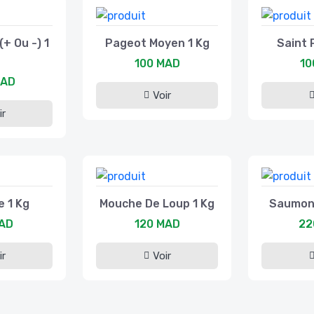
+ Ou -) 1
Pageot Moyen 1 Kg
Saint 
100 MAD
10
MAD
Voir
ir
e 1 Kg
Mouche De Loup 1 Kg
Saumon 
MAD
120 MAD
22
ir
Voir