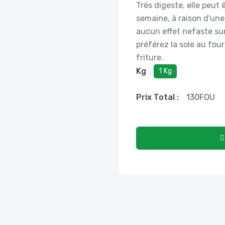
Très digeste, elle peut
semaine, à raison d'une
aucun effet nefaste sur 
préférez la sole au four
friture.
Kg
1 Kg
Prix ​​total :
130
FOU