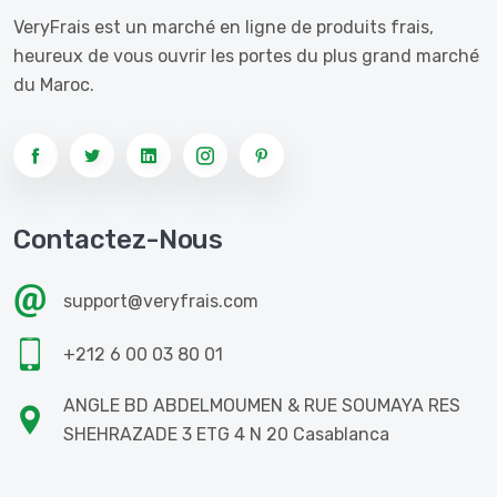
Cure Détox
VeryFrais est un marché en ligne de produits frais,
heureux de vous ouvrir les portes du plus grand marché
Os Et Articulations
du Maroc.
Renforcer La Santé
Gesion Du Corps Et Du Poids
Bien Être
Fruits Secs
Contactez-Nous
Légumes Séchés
support@veryfrais.com
Huile D'olive
BEURRE
+212 6 00 03 80 01
CRÈME
ANGLE BD ABDELMOUMEN & RUE SOUMAYA RES
SHEHRAZADE 3 ETG 4 N 20 Casablanca
FROMAGE
BURRATA