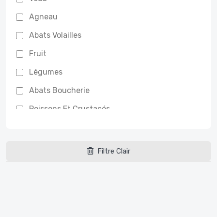
Agneau
Abats Volailles
Fruit
Légumes
Abats Boucherie
Poissons Et Crustacés
Poisson Entier
Filets De Poisson
Filtre Clair
Salade, Herbes Fraîches
Cuisine Maison
Amateurs De Viande