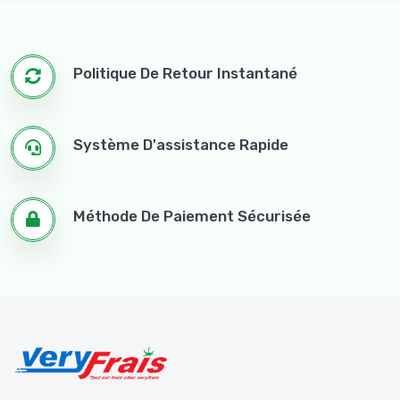
Bœuf
Agneau
Nos Traditions
Politique De Retour Instantané
Les Épices
Les Arômes
Système D'assistance Rapide
Frêlug Légume
Frêlug Les Herbes
Méthode De Paiement Sécurisée
Frêlug Les Salades
Frêlug Les Mélanges
Hygiène Corporelle
Belle Peau
Énergie Et Concentration