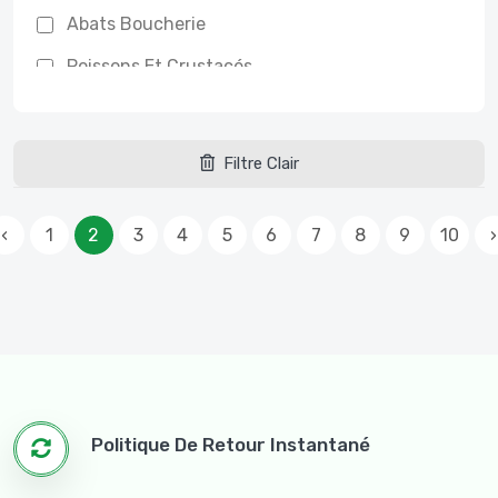
Abats Boucherie
Poissons Et Crustacés
Poisson Entier
Filets De Poisson
Filtre Clair
Salade, Herbes Fraîches
‹
1
Cuisine Maison
2
3
4
5
6
7
8
9
10
›
Amateurs De Viande
Bœuf
Agneau
Nos Traditions
Politique De Retour Instantané
Les Épices
Les Arômes