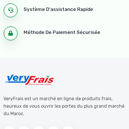
Frêlug Légume
Système D'assistance Rapide
Frêlug Les Herbes
Frêlug Les Salades
Méthode De Paiement Sécurisée
Frêlug Les Mélanges
Hygiène Corporelle
Belle Peau
Énergie Et Concentration
Cure Détox
Os Et Articulations
VeryFrais est un marché en ligne de produits frais,
heureux de vous ouvrir les portes du plus grand marché
Renforcer La Santé
du Maroc.
Gesion Du Corps Et Du Poids
Bien Être