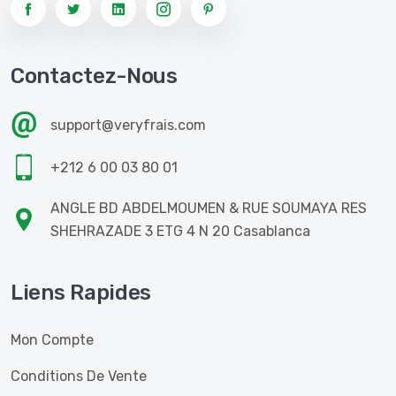
Fruits Secs
Légumes Séchés
Contactez-Nous
Huile D'olive
support@veryfrais.com
BEURRE
+212 6 00 03 80 01
CRÈME
FROMAGE
ANGLE BD ABDELMOUMEN & RUE SOUMAYA RES
SHEHRAZADE 3 ETG 4 N 20 Casablanca
BURRATA
Mortadelles, Saucissons
Liens Rapides
Jambons, Hot-Dog
Dinde
Mon Compte
Poulet
Conditions De Vente